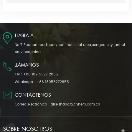
HABLA A :
No.7 Ruquan road,huaiyuan industrial area,bengbu city ,anhui
province,china
LLÁMANOS :
Tel :
+86 189 5527 2855
Whatsapp :
+86 18955272855
CONTÁCTENOS :
Correo electrónico :
allie.zhang@cnherb.com.cn
SOBRE NOSOTROS