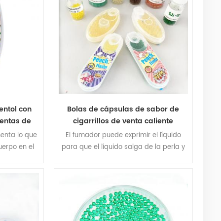
entol con
Bolas de cápsulas de sabor de
uentas de
cigarrillos de venta caliente
ola de
menta lo que
El fumador puede exprimir el líquido
uerpo en el
para que el líquido salga de la perla y
es! ¿Qué es
haga que el cigarrillo sea más rico.
o en un día
 idea hasta
laborado un
ce con una
ratamos de