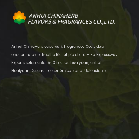
Anhui ChinaHerb sabores & Fragrances Co., Ltd.se
encuentra en el huaihe Río, al pie de Tu - Xu Expressway
Exports solamente 1500 metros huaiyuan, anhui
Huaiyuan Desarrollo económico Zona. Ubicación y
transporte conveniente, a solo 12 kilómetros de distancia