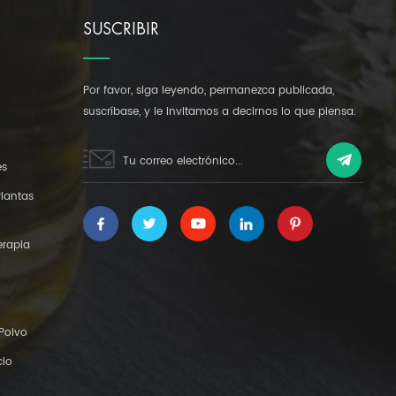
SUSCRIBIR
Por favor, siga leyendo, permanezca publicada,
suscríbase, y le invitamos a decirnos lo que piensa.
es
Plantas
erapia
 Polvo
cio