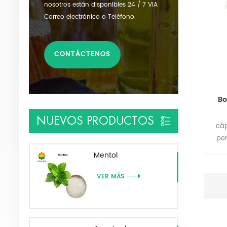
nosotros están disponibles 24 / 7 VIA
Correo electrónico o Teléfono.
CONTÁCTENOS
Bo
NUEVOS PRODUCTOS
cáp
per
me
Mentol
VER MÁS