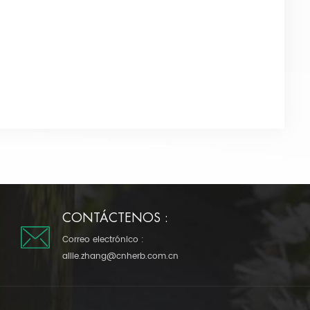
CONTÁCTENOS :
Correo electrónico :
allie.zhang@cnherb.com.cn