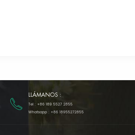
LLÁMANOS :
Tel :
+86 189 5527 2855
Whatsapp :
+86 18955272855