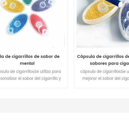
enfatizar el carácter indivi
alta calidad de nuestros 
la de cigarrillos de sabor de
Cápsula de cigarrillos d
mentol
sabores para cigar
sula de cigarrillosSe utiliza para
cápsula de cigarrillosSe u
sonalizar el sabor del cigarrillo y
mejorar el sabor del ciga
jorar la respiración Sentimiento.
enfriamiento y refrescante 
negocio, el sabor persona
paquete también están di