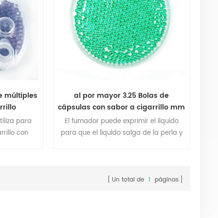
dual y la más
productos.
e múltiples
al por mayor 3.25 Bolas de
rillo
cápsulas con sabor a cigarrillo mm
tiliza para
El fumador puede exprimir el líquido
rrillo con
para que el líquido salga de la perla y
; A Apoye su
haga que el cigarrillo sea más rico.
lizado y el
sponibles.
Un total de
1
páginas