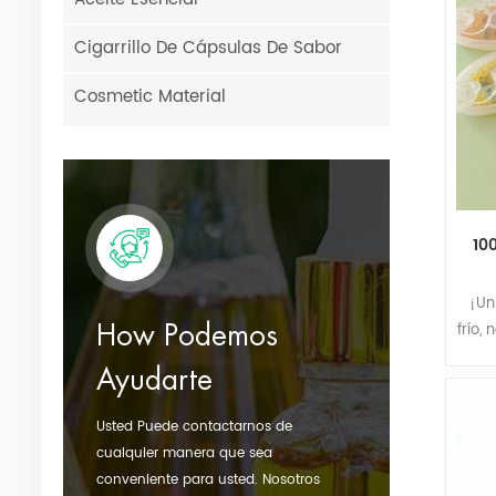
Cigarrillo De Cápsulas De Sabor
Cosmetic Material
10
¡Un
frío,
How Podemos
q
Ayudarte
Men
Usted Puede contactarnos de
cualquier manera que sea
conveniente para usted. Nosotros