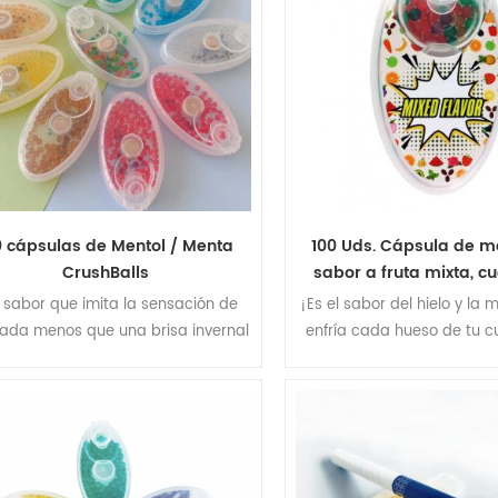
0 cápsulas de Mentol / Menta
100 Uds. Cápsula de m
CrushBalls
sabor a fruta mixta, c
menta, explosión, b
 sabor que imita la sensación de
¡Es el sabor del hielo y la 
cigarrillos
 nada menos que una brisa invernal
enfría cada hueso de tu c
ue baja por tu columna y sube!
momento en que lo ingier
thol Mint te da la frescura de la
mejor que el mentol helad
mente y el cuerpo.
largo y caluroso? Desde la
el producto final se ha e
intenso sabor a Menthol I
sensación refrescante, t