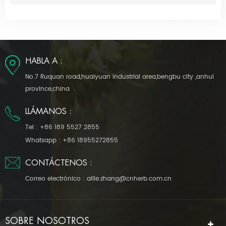
HABLA A :
No.7 Ruquan road,huaiyuan industrial area,bengbu city ,anhui
province,china
LLÁMANOS :
Tel :
+86 189 5527 2855
Whatsapp :
+86 18955272855
CONTÁCTENOS :
Correo electrónico :
allie.zhang@cnherb.com.cn
SOBRE NOSOTROS