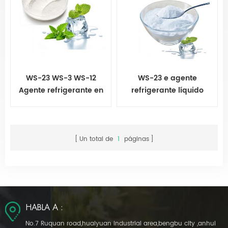
WS-23 WS-3 WS-12
WS-23 e agente
Agente refrigerante en
refrigerante líquido
polvo
koolada ws23
Un total de
1
páginas
HABLA A :
No.7 Ruquan road,huaiyuan industrial area,bengbu city ,anhui