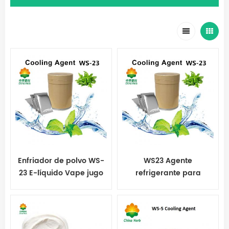
Enfriador de polvo WS-
WS23 Agente
23 E-líquido Vape jugo
refrigerante para
productos para el
cuidado de la piel
Koolada WS-23 para
goma de mascar