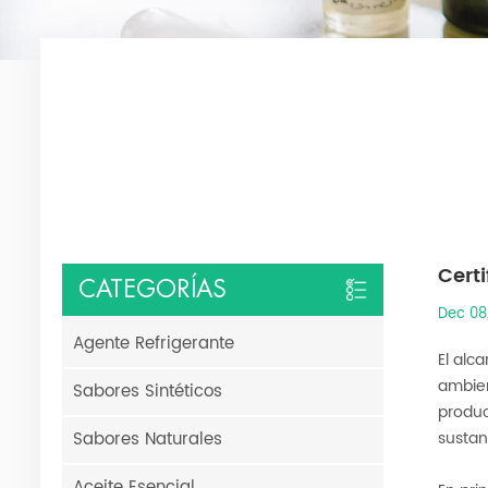
Cert
CATEGORÍAS
Dec 08
Agente Refrigerante
El alc
ambien
Sabores Sintéticos
produc
Sabores Naturales
sustan
Aceite Esencial