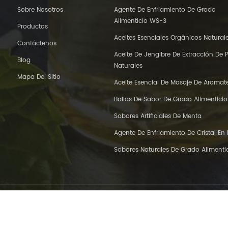
Sobre Nosotros
Agente De Enfriamiento De Grado
Alimenticio WS-3
Productos
Aceites Esenciales Orgánicos Natural
Contáctenos
Aceite De Jengibre De Extracción De 
Blog
Naturales
Mapa Del Sitio
Aceite Esencial De Masaje De Aromat
Ballas De Sabor De Grado Alimenticio
Sabores Artificiales De Menta
Agente De Enfriamiento De Cristal En
Sabores Naturales De Grado Alimenti
Co.,Ltd.. Reservados todos los derechos.
Red IPv6 admitida