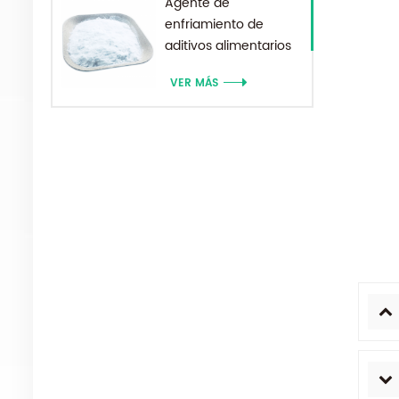
Agente de
enfriamiento de
aditivos alimentarios
de grado médico
VER MÁS
WS-23 polvo