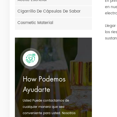
En pri
en nue
Cigarrillo De Cápsulas De Sabor
electr
Cosmetic Material
Llegar
los ri
sustan
How Podemos
Ayudarte
Usted Puede contactarnos de
cualquier manera que sea
conveniente para usted. Nosotros