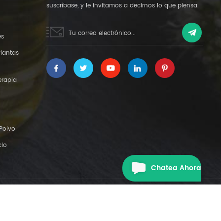
suscríbase, y le invitamos a decirnos lo que piensa.
es
Plantas
erapia
 Polvo
cio
Chatea Ahora
|
XML
POLÍTICA DE PRIVACIDAD