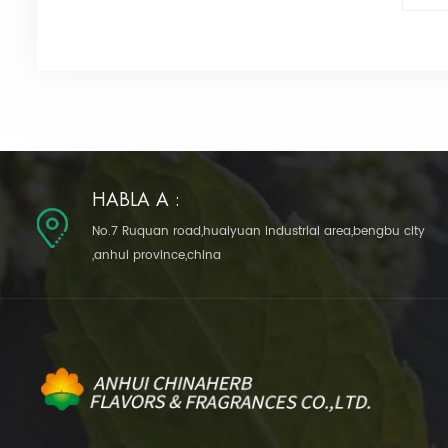
HABLA A :
No.7 Ruquan road,huaiyuan industrial area,bengbu city
,anhui province,china