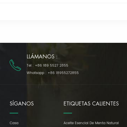
LLÁMANOS :
Tel :
+86 189 5527 2855
Whatsapp :
+86 18955272855
SÍGANOS
ETIQUETAS CALIENTES
Casa
Aceite Esencial De Menta Natural