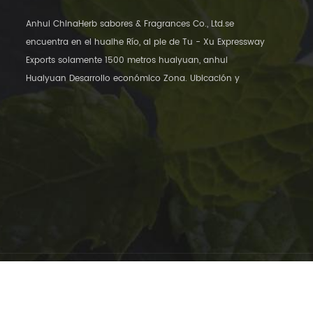
Anhui ChinaHerb sabores & Fragrances Co., Ltd.se
encuentra en el huaihe Río, al pie de Tu - Xu Expressway
Exports solamente 1500 metros huaiyuan, anhui
Huaiyuan Desarrollo económico Zona. Ubicación y
transporte conveniente, a solo 12 kilómetros de distancia
Derechos de autor © 2013-2026 Anhui Chinaherb Flavors&Fragrances 