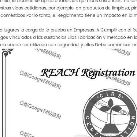
ncipio, la alcance se aplica a todos los químicos sustancias; no so
stras vidas cotidianas, por ejemplo, en productos de limpieza, p
odomésticos Por lo tanto, el Reglamento tiene un impacto en la 
 a lugares la carga de la prueba en Empresas. A Cumplir con el R
esgos vinculados a las sustancias Ellos Fabricación y mercado en 
cia puede ser utilizada con seguridad, y ellos Debe comunicar la