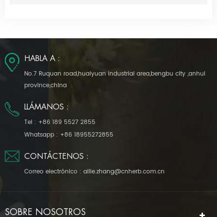
HABLA A :
No.7 Ruquan road,huaiyuan industrial area,bengbu city ,anhui
province,china
LLÁMANOS :
Tel :
+86 189 5527 2855
Whatsapp :
+86 18955272855
CONTÁCTENOS :
Correo electrónico :
allie.zhang@cnherb.com.cn
SOBRE NOSOTROS