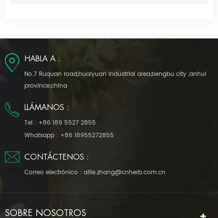
HABLA A :
No.7 Ruquan road,huaiyuan industrial area,bengbu city ,anhui
province,china
LLÁMANOS :
Tel :
+86 189 5527 2855
Whatsapp :
+86 18955272855
CONTÁCTENOS :
Correo electrónico :
allie.zhang@cnherb.com.cn
SOBRE NOSOTROS