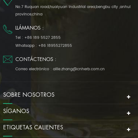
No.7 Ruquan road,huaiyuan industrial area,bengbu city ,anhui
province,china
LLÁMANOS :
Tel :
+86 189 5527 2855
Whatsapp :
+86 18955272855
CONTÁCTENOS :
Correo electrónico :
allie.zhang@cnherb.com.cn
SOBRE NOSOTROS
SÍGANOS
ETIQUETAS CALIENTES